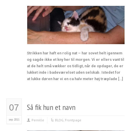
Strikken har haft en rolig nat – har sovet helt igennem
og sagde ikke et kny her til morgen. Vi er ellers vant til
at de helt små vækker os tidligt, når de opdager, de er
lukket inde i badeværelset uden selskab. Istedet for
at lukke døren har vi en ca halv meter høj træplade […]
Så fik hun et navn
07
sep 2011
Pernille
BLOG
,
Frontpage