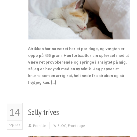
Strikken har nu været her et par dage, og vægten er
oppe på 455 gram. Hun fortsætter sin opførsel med at
være ret provokerende og springe i ansigtet på mig,
så jeg er begyndt med en ny taktik. Jeg prøver at
knurre som en arrig kat, helt nede fra struben og så
højt jeg kan. […]
Sally trives
14
sep 2011
Pernille
BLOG
,
Frontpage