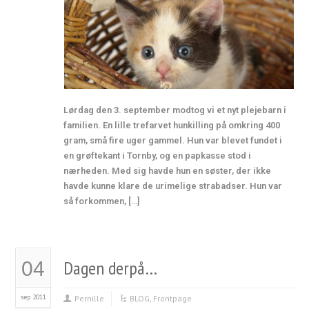
Lørdag den 3. september modtog vi et nyt plejebarn i
familien. En lille trefarvet hunkilling på omkring 400
gram, små fire uger gammel. Hun var blevet fundet i
en grøftekant i Tornby, og en papkasse stod i
nærheden. Med sig havde hun en søster, der ikke
havde kunne klare de urimelige strabadser. Hun var
så forkommen, […]
Dagen derpå…
04
sep 2011
Pernille
BLOG
,
Frontpage