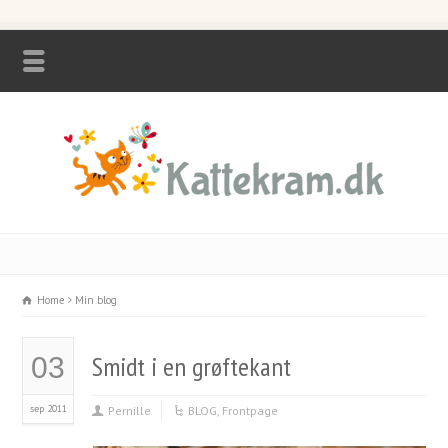
Home
Min blog
Smidt i en grøftekant
03
sep 2011
Pernille
BLOG
,
Frontpage